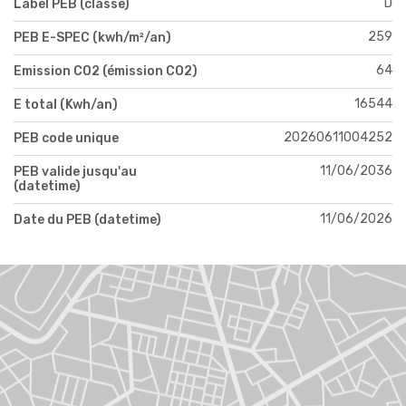
D
Label PEB (classe)
259
PEB E-SPEC (kwh/m²/an)
64
Emission CO2 (émission CO2)
16544
E total (Kwh/an)
20260611004252
PEB code unique
11/06/2036
PEB valide jusqu'au
(datetime)
11/06/2026
Date du PEB (datetime)