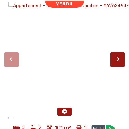
VENDU
2
2
101 m²
1