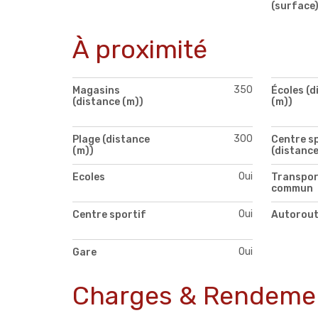
(surface
À proximité
350
Magasins
Écoles (d
(distance (m))
(m))
300
Plage (distance
Centre s
(m))
(distance
Oui
Ecoles
Transpor
commun
Oui
Centre sportif
Autorou
Oui
Gare
Charges & Rendeme