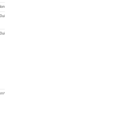
Non
Oui
Oui
 m²