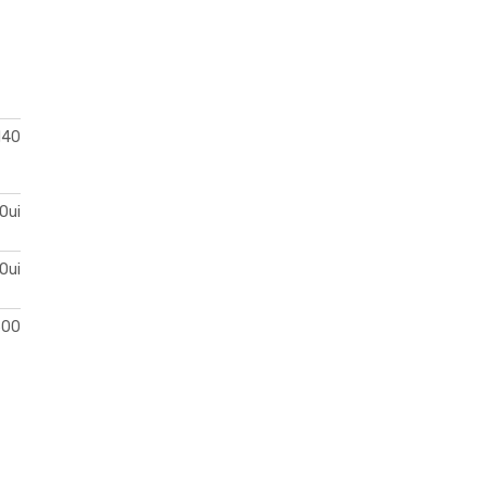
140
Oui
Oui
500