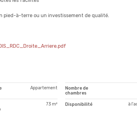
tes les facilités
un pied-à-terre ou un investissement de qualité.
S_RDC_Droite_Arriere.pdf
Appartement
e
Nombre de
chambres
73 m²
à l'
Disponibilité
e