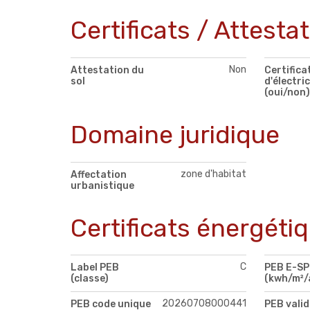
Certificats / Attesta
Non
Attestation du
Certifica
sol
d'électric
(oui/non)
Domaine juridique
zone d'habitat
Affectation
urbanistique
Certificats énergéti
C
Label PEB
PEB E-S
(classe)
(kwh/m²/
20260708000441
PEB code unique
PEB valid