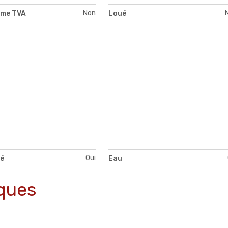
Non
ime TVA
Loué
Oui
té
Eau
ques