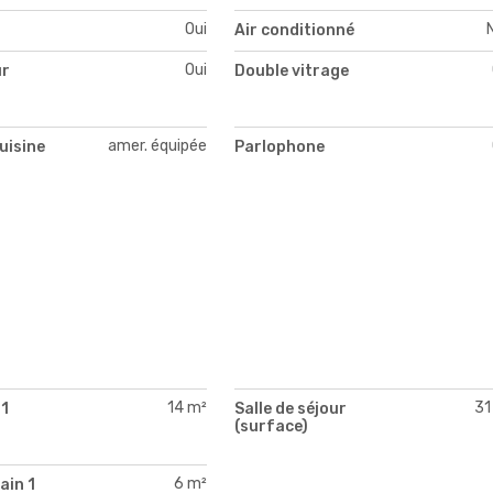
Oui
Air conditionné
Oui
ur
Double vitrage
amer. équipée
uisine
Parlophone
14 m²
31
1
Salle de séjour
)
(surface)
6 m²
ain 1