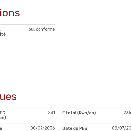
tions
oui, conforme
t
ité
ques
231
23
PEC
E total (Kwh/an)
an)
08/07/2036
08/07/2
e
Date du PEB