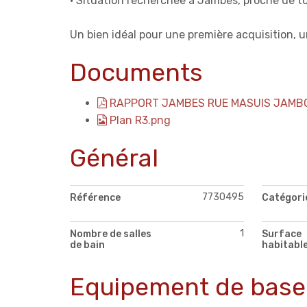
• Situation recherchée à Jambes, proche de tou
Un bien idéal pour une première acquisition, 
Documents
RAPPORT JAMBES RUE MASUIS JAMBOI
Plan R3.png
Général
7730495
Référence
Catégori
1
Nombre de salles
Surface
de bain
habitabl
Equipement de base