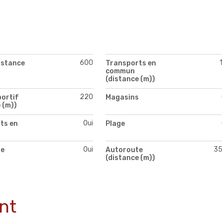
)
600
istance
Transports en
commun
(distance (m))
220
portif
Magasins
 (m))
Oui
ts en
Plage
Oui
3
te
Autoroute
(distance (m))
nt