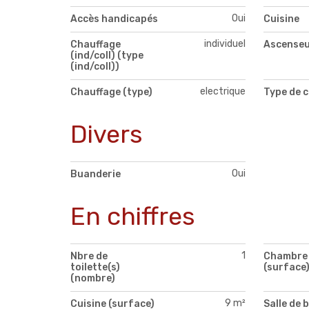
Oui
Accès handicapés
Cuisine
individuel
Chauffage
Ascense
(ind/coll) (type
(ind/coll))
electrique
Chauffage (type)
Type de c
Divers
Oui
Buanderie
En chiffres
1
Nbre de
Chambre 
toilette(s)
(surface
(nombre)
9 m²
Cuisine (surface)
Salle de b