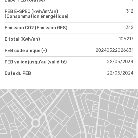
Label PEB (Classe)
312
PEB E-SPEC (kwh/m²/an)
(Consommation énergétique)
312
Emission CO2 (Emission GES)
106217
E total (Kwh/an)
20240522026631
PEB code unique (-)
22/05/2034
PEB valide jusqu'au (validité)
22/05/2024
Date du PEB