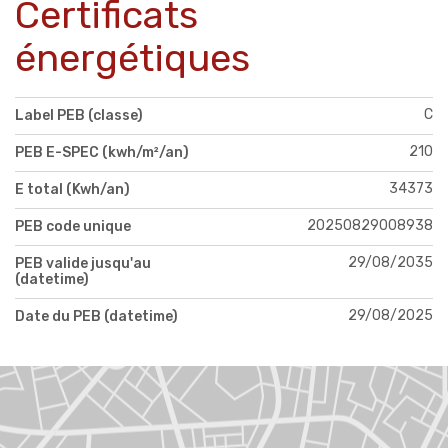
Certificats
énergétiques
C
Label PEB (classe)
210
PEB E-SPEC (kwh/m²/an)
34373
E total (Kwh/an)
20250829008938
PEB code unique
29/08/2035
PEB valide jusqu'au
(datetime)
29/08/2025
Date du PEB (datetime)