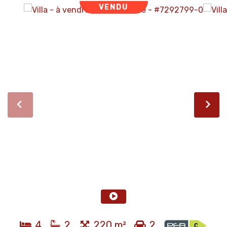
VENDU
4
2
220 m²
2